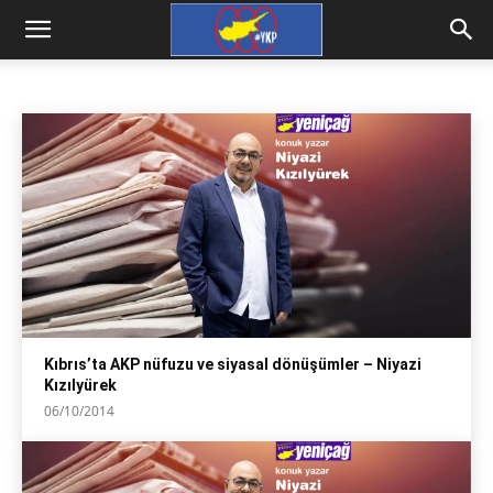
NIYAZI KIZILYÜREK
Ahmet An
Aziz Şah
Hare Yakula
Hasan Kahvecioğlu
Ana Sayfa
Kıbrıs iktibas
Niyazi Kızılyürek
Kıbrıs’ta AKP nüfuzu ve siyasal dönüşümler – Niyazi
Kızılyürek
06/10/2014