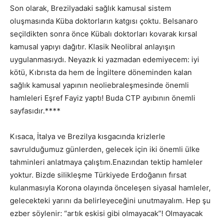
Son olarak, Brezilyadaki sağlık kamusal sistem
oluşmasında Küba doktorların katgısı çoktu. Belsanaro
seçildikten sonra önce Kübalı doktorları kovarak kırsal
kamusal yapıyı dağıtır. Klasik Neolibral anlayışın
uygulanmasıydı. Neyazık ki yazmadan edemiyecem: iyi
kötü, Kıbrısta da hem de İngiltere döneminden kalan
sağlık kamusal yapının neoliebraleşmesinde önemli
hamleleri Eşref Fayiz yaptı! Buda CTP ayıbının önemli
sayfasıdır.****
Kısaca, İtalya ve Brezilya kısgacında krizlerle
savrulduğumuz günlerden, gelecek için iki önemli ülke
tahminleri anlatmaya çalıştım.Enazından tektip hamleler
yoktur. Bizde silikleşme Türkiyede Erdoğanın fırsat
kulanmasıyla Korona olayında önceleşen siyasal hamleler,
gelecekteki yarını da belirleyeceğini unutmayalım. Hep şu
ezber söylenir: “artık eskisi gibi olmayacak”! Olmayacak