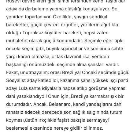
Rusevi davirdikleri gibi, şimdi tersinden kendi taşıdıkları
adayı da darbeleme yapma olasılığı konuşuluyor. Sol
yeniden toparlanıyor. Özellikle, yaygın sendikal
hareketler, güçlü çevreci örgütler, yerlilerin ağırlıkta
olduğu Topraksız köylüler hareketi, hepsi zaten
muhalefet olarak güçlü konumdadır. Seçimle eğer tıpkı
önceki seçim gibi, büyük sgandallar ve son anda sahte
yargı kararı olmazsa, ortak davranılırsa, yeniden
başkanlığı önümüzdeki seçimde alma şansları vardır.
Fakat, unutmayalım: orası Brezilya! Önceki seçimde güçlü
Sosyalist aday katledildi, kazanma şansı yüksek işçi parti
adayı Lula sahte idiyalarla hapse atılıp görüşme yapması
dahi yasaklandıydı! Onun için, Brezilya karmakarışık bir
durumdadır. Ancak, Belsanaro, kendi yandaşlarını dahi
rahatsız edecek derecede son sağlık salgınında tutum
koyması,üstün ırkçılıkla faşist bakışla sermayeyi
beslemesi ekseninde nereye gidilir bilinmez.