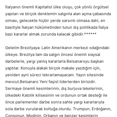
İtalyanın önemli Kapitalist ülke oluşu, çok yönlü örgütsel
yapıları ve birçok denklemin salgınla alan açma çabasında
olması, gelecekte hiçbir yerde sarsıntı olmasa dahi, en
basitiyle İtalyan hükümetinden tutun dış politikada İtalya
bazı kararlar almak zorunda kalacak gibidir.******
Gelelim Brezilyaya: Latin Amerikanın merkezi odağındaki
ülkeye. Brezilya tam da salgın öncesi önemli siaysal
darbelerle, yargı yanlış kararlarla Belsanaroyu başkan
yaptılar. Konuyla alakalı birçok makale yazdığım için,
yeniden ayni süreci tekrarlamayacam. Yayın sitesinde
mevcut.Belsanaro Yeni faşist liderlerden birisidir.
Sermaye önemli kesimlerinin, dış burjuva tekelerinin,
ülkedeki Katolik kilisesinin ve ordunun ortak desteği ile
önce parlementer darbe sonra sahte yargı kararlarıyla
sola darbe vurularak koltuğa oturdu. Trumpun, Erdoğanın,
Consonun, Modinin, Orbanın ve benzer kesimlerin