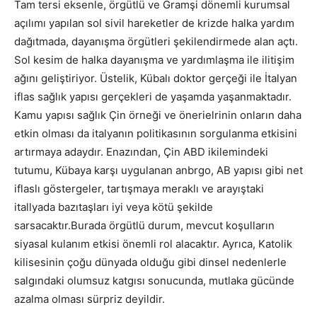
Tam tersi eksenle, örgütlü ve Gramşi dönemli kurumsal
açılımı yapılan sol sivil hareketler de krizde halka yardım
dağıtmada, dayanışma örgütleri şekilendirmede alan açtı.
Sol kesim de halka dayanışma ve yardımlaşma ile ilitişim
ağını geliştiriyor. Üstelik, Kübalı doktor gerçeği ile İtalyan
iflas sağlık yapısı gerçekleri de yaşamda yaşanmaktadır.
Kamu yapısı sağlık Çin örneği ve önerielrinin onların daha
etkin olması da italyanın politikasının sorgulanma etkisini
artırmaya adaydır. Enazından, Çin ABD ikilemindeki
tutumu, Kübaya karşı uygulanan anbrgo, AB yapısı gibi net
iflaslı göstergeler, tartışmaya meraklı ve arayıştaki
itallyada bazıtaşları iyi veya kötü şekilde
sarsacaktır.Burada örgütlü durum, mevcut koşulların
siyasal kulanım etkisi önemli rol alacaktır. Ayrıca, Katolik
kilisesinin çoğu dünyada olduğu gibi dinsel nedenlerle
salgındaki olumsuz katgısı sonucunda, mutlaka gücünde
azalma olması sürpriz deyildir.