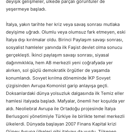
deyişik gelişmeler, ülkede parçalı görüntüler de
yeşermeye başladı.
İtalya, yakın tarihte her kriz veya savaş sonrası mutlaka
deyişime uğradı. Olumlu veya olumsuz fark etmeyen, eski
İtalya dışı kırılmalar oldu. Birinci Paylaşım savaşı sonrası,
sosyalist hamleler yanında ilk Faşist devlet olma sonucu
gerçekleşti. İkinci paylaşım savaşı sonrası, siyasal
dağınmıklıkla, hem AB merkezli yeni coğrafyada yer
alırken, sol güçlü demokratik örgütler de yaşamda
konumlandı. Sovyet kırılma döneminde İKP Sovyet
çizgisinden Avrupa Komonist garip anlayışa geçti.
Doksanlardaki dünya yolsuzluk dalgasında ilk Temiz eller
hamlesi italyada başladı. Mafyalar, önemli her koşulda yer
aldı. Neoliebral Avrupa ile Ortadoğu projesinde İtalya
Berlusgoni yönetimiyle Türkiye ile birlikte temel merkezli
ülkelerdi. Dünyada başlayan 2007 Finans Kapital krizi
Güney Avrupa ülkeleri gibi italyayı da vurdu. Tükenen