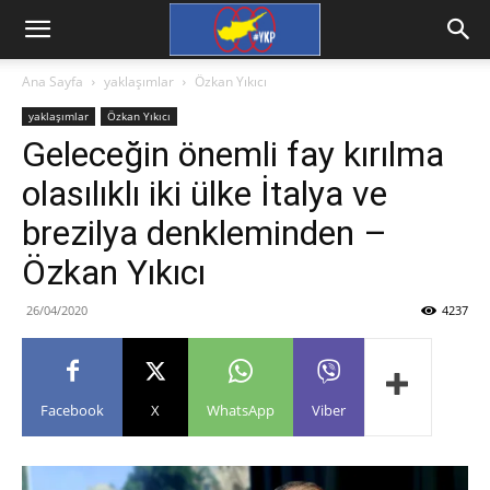
Ana Sayfa
yaklaşımlar
Özkan Yıkıcı
yaklaşımlar
Özkan Yıkıcı
Geleceğin önemli fay kırılma
olasılıklı iki ülke İtalya ve
brezilya denkleminden –
Özkan Yıkıcı
26/04/2020
4237
Facebook
X
WhatsApp
Viber