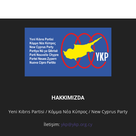
HAKKIMIZDA
Υeni Kıbrıs Partisi / Κόμμα Νέα Κύπρος / New Cyprus Party
İletişim:
ykp@ykp.org.cy