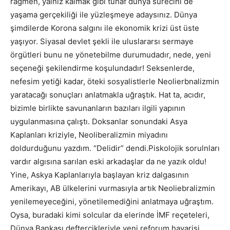
rağmen, yalnız kalmak gibi tuhaf dünya sürecini de
yaşama gerçekiliği ile yüzleşmeye adaysınız. Dünya
şimdilerde Korona salgını ile ekonomik krizi üst üste
yaşıyor. Siyasal devlet şekli ile uluslararsı sermaye
örgütleri bunu ne yönetebilme durumudadır, nede, yeni
seçeneği şekilendirme koşulundadır! Seksenlerde,
nefesim yetiği kadar, öteki sosyalistlerle Neolierbnalizmin
yaratacağı sonuçları anlatmakla uğraştık. Hat ta, acıdır,
bizimle birlikte savunanların bazıları ilgili yapının
uygulanmasına çalıştı. Doksanlar sonundaki Asya
Kaplanları kriziyle, Neoliberalizmin miyadını
doldurduğunu yazdım. “Delidir” dendi.Piskolojik sorulnları
vardır algısına sarılan eski arkadaşlar da ne yazık oldu!
Yine, Askya Kaplanlarıyla başlayan kriz dalgasının
Amerikayı, AB ülkelerini vurmasıyla artık Neoliebralizmin
yenilemeyeceğini, yönetilemediğini anlatmaya uğraştım.
Oysa, buradaki kimi solcular da elerinde İMF reçeteleri,
Dünya Bankası deftercikleriyle yeni reforum havarisi