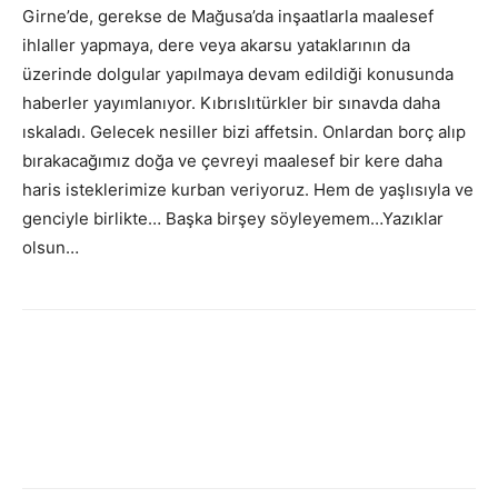
Girne’de, gerekse de Mağusa’da inşaatlarla maalesef
ihlaller yapmaya, dere veya akarsu yataklarının da
üzerinde dolgular yapılmaya devam edildiği konusunda
haberler yayımlanıyor. Kıbrıslıtürkler bir sınavda daha
ıskaladı. Gelecek nesiller bizi affetsin. Onlardan borç alıp
bırakacağımız doğa ve çevreyi maalesef bir kere daha
haris isteklerimize kurban veriyoruz. Hem de yaşlısıyla ve
genciyle birlikte… Başka birşey söyleyemem…Yazıklar
olsun…
Facebook
X
WhatsApp
Viber
Yazdır
Emai