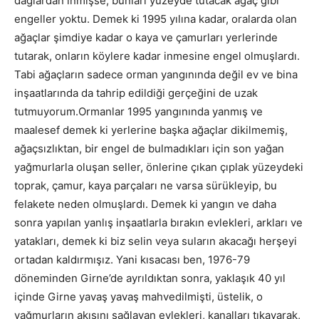
dağlardan inmişse, bunları yüzeyde tutacak ağaç gibi
engeller yoktu. Demek ki 1995 yılına kadar, oralarda olan
ağaçlar şimdiye kadar o kaya ve çamurları yerlerinde
tutarak, onların köylere kadar inmesine engel olmuşlardı.
Tabi ağaçların sadece orman yangınında değil ev ve bina
inşaatlarında da tahrip edildiği gerçeğini de uzak
tutmuyorum.Ormanlar 1995 yangınında yanmış ve
maalesef demek ki yerlerine başka ağaçlar dikilmemiş,
ağaçsızlıktan, bir engel de bulmadıkları için son yağan
yağmurlarla oluşan seller, önlerine çıkan çıplak yüzeydeki
toprak, çamur, kaya parçaları ne varsa sürükleyip, bu
felakete neden olmuşlardı. Demek ki yangın ve daha
sonra yapılan yanlış inşaatlarla bırakın evlekleri, arkları ve
yatakları, demek ki biz selin veya suların akacağı herşeyi
ortadan kaldırmışız. Yani kısacası ben, 1976-79
döneminden Girne’de ayrıldıktan sonra, yaklaşık 40 yıl
içinde Girne yavaş yavaş mahvedilmişti, üstelik, o
yağmurların akışını sağlayan evlekleri, kanalları tıkayarak,