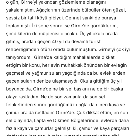
o gün, Girne’yi yakından gözlemleme olanağını
yakalamıştım. Ağaçlarının üzerinde bülbüller öten güzel,
sessiz bir tatil köyü gibiydi. Cennet sanki de buraya
toplanmıştı. İki sene sonra ise Girne’de gördüklerim,
şimdikilerin de müjdecisi olacaktı. Üç yıl okula orada
gitmiş, aradan geçen 40 yıl da devamlı turist
rehberliğimden ötürü orada bulunmuştum. Girne’yi çok iyi
tanıyordum. Girne’de kaldığım mahallelerde dikkat
ettiğim bir konu, her evin muhakkak önünden bir evleğin
geçmesi ve yağmur suları yağdığında da bu evleklerden
geçen suların denize ulaşmasıydı. Okula gittiğim üç yıl
boyunca da, Girne’de ne bir sel baskını ne de bir başka
olaya rastladım. Ne de son zamanlarda son sel
felaketinden sonra gördüğümüz dağlardan inen kaya ve
çamurlara da rastladım Girne’de. Çok dikkat ettim, en son
sel olayında, Lapta ve Dikmen Bölgelerinde, evlerde daha
fazla kaya ve çamurlar gelmişti ki, çamur ve kaya parçaları