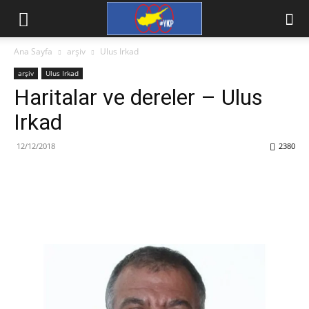
Ana Sayfa
arşiv
Ulus Irkad
arşiv
Ulus Irkad
Haritalar ve dereler – Ulus
Irkad
12/12/2018
2380
Facebook
X
WhatsApp
Viber
Yazdır
Emai