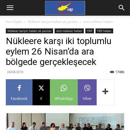
Ana Sayfa
Nükleer karşıtı haber ve yazılar
anti-nükleer haber
Nükleer karşıtı haber ve yazılar
anti-nükleer haber
YKP
YKP haber
Nükleere karşı iki toplumlu
eylem 26 Nisan’da ara
bölgede gerçekleşecek
24/04/2018
17486
Facebook
X
WhatsApp
Viber