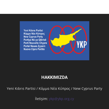
HAKKIMIZDA
Υeni Kıbrıs Partisi / Κόμμα Νέα Κύπρος / New Cyprus Party
İletişim:
ykp@ykp.org.cy