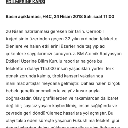
EDİLMESİNE KARŞI
Basın açıklaması, H4C, 24 Nisan 2018 Salı, saat 11:00
26 Nisan hatırlanması gereken bir tarih. Çernobil
trajedisinin üzerinden geçen 32 yılın ardından felakette
ölenlere ve halen etkilerini üzerlerinde taşıyıp acı
çekenlere saygılarımızı sunuyoruz. BM Atomik Radyasyon
Etkileri Üzerine Bilim Kurulu raporlarına göre bu
felaketten dolayı 115.000 insan yaşadıkları yerleri terk
etmek zorunda kalmış, tiroid kanseri vakalarında
inanılmaz artışlar meydana gelmiştir. Dahası halen birçok
bebek genetik anomalilerle ve yüz kusurlarıyla
doğmaktadır. Olay grafiklerden ve rakamlardan da ibaret
değildir; sayısız yaşam kaybedilmiş, insan sağlığında ve
çevrede geri döndürülemez hasarlara yol açmıştır. Bu
olayı takip eden süreçte yaşanan Fukushima felaketi gibi
deneyimlerden dolayı nükleer santrallere olan ihtiyacı ve