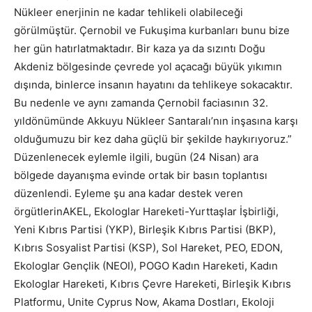
Nükleer enerjinin ne kadar tehlikeli olabileceği
görülmüştür. Çernobil ve Fukuşima kurbanları bunu bize
her gün hatırlatmaktadır. Bir kaza ya da sızıntı Doğu
Akdeniz bölgesinde çevrede yol açacağı büyük yıkımın
dışında, binlerce insanın hayatını da tehlikeye sokacaktır.
Bu nedenle ve aynı zamanda Çernobil faciasının 32.
yıldönümünde Akkuyu Nükleer Santaralı’nın inşasına karşı
olduğumuzu bir kez daha güçlü bir şekilde haykırıyoruz.”
Düzenlenecek eylemle ilgili, bugün (24 Nisan) ara
bölgede dayanışma evinde ortak bir basın toplantısı
düzenlendi. Eyleme şu ana kadar destek veren
örgütlerinAKEL, Ekologlar Hareketi-Yurttaşlar İşbirliği,
Yeni Kıbrıs Partisi (YKP), Birleşik Kıbrıs Partisi (BKP),
Kıbrıs Sosyalist Partisi (KSP), Sol Hareket, PEO, EDON,
Ekologlar Gençlik (NEOI), POGO Kadın Hareketi, Kadın
Ekologlar Hareketi, Kıbrıs Çevre Hareketi, Birleşik Kıbrıs
Platformu, Unite Cyprus Now, Akama Dostları, Ekoloji