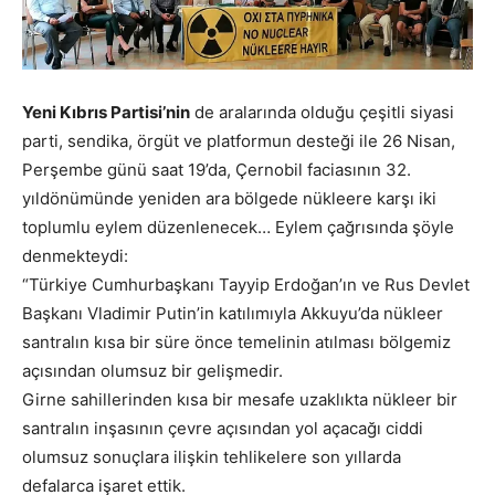
Yeni Kıbrıs Partisi’nin
de aralarında olduğu çeşitli siyasi
parti, sendika, örgüt ve platformun desteği ile 26 Nisan,
Perşembe günü saat 19’da,
Çernobil faciasının 32.
yıldönümünde yeniden ara bölgede nükleere karşı iki
toplumlu eylem düzenlenecek… Eylem çağrısında şöyle
denmekteydi:
“Türkiye Cumhurbaşkanı Tayyip Erdoğan’ın ve Rus Devlet
Başkanı Vladimir Putin’in katılımıyla Akkuyu’da nükleer
santralın kısa bir süre önce temelinin atılması bölgemiz
açısından olumsuz bir gelişmedir.
Girne sahillerinden kısa bir mesafe uzaklıkta nükleer bir
santralın inşasının çevre açısından yol açacağı ciddi
olumsuz sonuçlara ilişkin tehlikelere son yıllarda
defalarca işaret ettik.