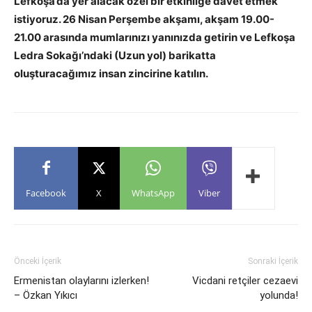
Lefkoşa’da yer alacak özel bir etkinliğe davet etmek
istiyoruz. 26 Nisan Perşembe akşamı, akşam 19.00-
21.00 arasında mumlarınızı yanınızda getirin ve Lefkoşa
Ledra Sokağı’ndaki (Uzun yol) barikatta
oluşturacağımız insan zincirine katılın.
Facebook
X
WhatsApp
Viber
Önceki İçerik
Sonraki İçerik
Ermenistan olaylarını izlerken!
Vicdani retçiler cezaevi
– Özkan Yıkıcı
yolunda!