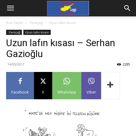
Ana Sayfa
.Yeniçağ
Uzun lafın kısası
.Yeniçağ
Uzun lafın kısası
Uzun lafın kısası – Serhan
Gazioğlu
14/05/2017
2285
Facebook
X
WhatsApp
Viber