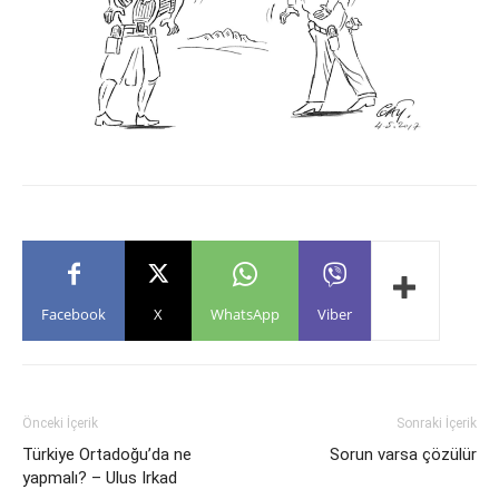
Facebook
X
WhatsApp
Viber
Önceki İçerik
Sonraki İçerik
Türkiye Ortadoğu’da ne
Sorun varsa çözülür
yapmalı? – Ulus Irkad