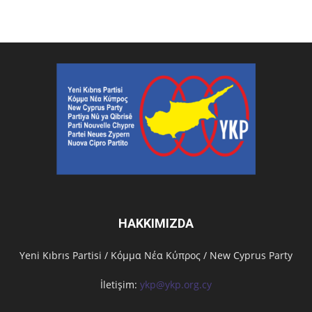
HAKKIMIZDA
Υeni Kıbrıs Partisi / Κόμμα Νέα Κύπρος / New Cyprus Party
İletişim:
ykp@ykp.org.cy