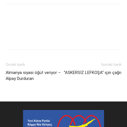
Facebook
X
WhatsApp
Viber
Yazdır
Emai
Önceki İçerik
Sonraki İçerik
Almanya siyasi öğüt veriyor –
“ASKERSİZ LEFKOŞA” için çağrı
Alpay Durduran