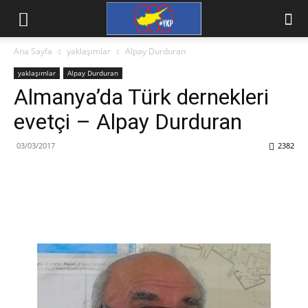
Ana Sayfa
yaklaşımlar
Alpay Durduran
yaklaşımlar
Alpay Durduran
Almanya’da Türk dernekleri
evetçi – Alpay Durduran
03/03/2017
2382
Facebook
X
WhatsApp
Viber
Yazdır
Emai