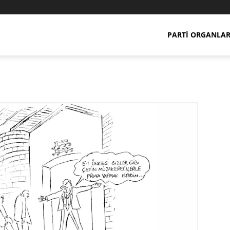
PARTI ORGANLAR