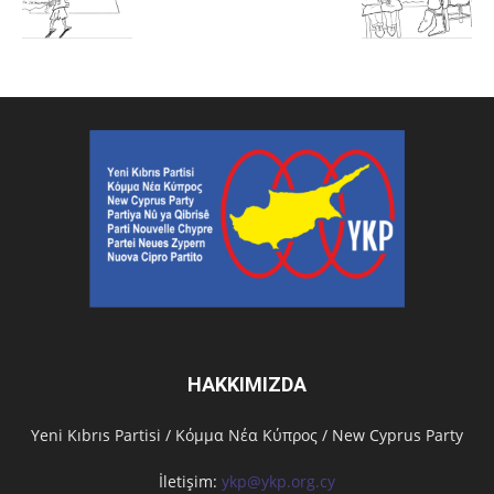
HAKKIMIZDA
Υeni Kıbrıs Partisi / Κόμμα Νέα Κύπρος / New Cyprus Party
İletişim:
ykp@ykp.org.cy