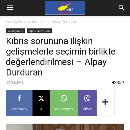
Ana Sayfa
yaklaşımlar
Alpay Durduran
yaklaşımlar
Alpay Durduran
Kıbrıs sorununa ilişkin
gelişmelerle seçimin birlikte
değerlendirilmesi – Alpay
Durduran
31/12/2019
8247
Facebook
X
WhatsApp
Viber