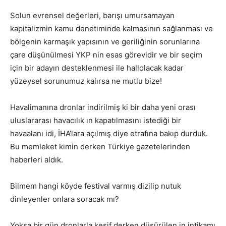
Solun evrensel değerleri, barışı umursamayan
kapitalizmin kamu denetiminde kalmasının sağlanması ve
bölgenin karmaşık yapısının ve geriliğinin sorunlarına
çare düşünülmesi YKP nin esas görevidir ve bir seçim
için bir adayın desteklenmesi ile hallolacak kadar
yüzeysel sorunumuz kalırsa ne mutlu bize!
Havalimanına dronlar indirilmiş ki bir daha yeni orası
uluslararası havacılık ın kapatılmasını istediği bir
havaalanı idi, İHA’lara açılmış diye etrafına bakıp durduk.
Bu memleket kimin derken Türkiye gazetelerinden
haberleri aldık.
Bilmem hangi köyde festival varmış dizilip nutuk
dinleyenler onlara soracak mı?
Yoksa bir gün dronlarla keşif derken düşürülen in intikamı