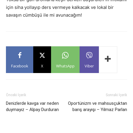
için siha yollayıp ders vermeye kalkacak ve lokal bir
savaşın cümbüşü ile mi avunacağım!
Facebook
X
WhatsApp
Viber
Önceki İçerik
Sonraki İçerik
Denizlerde kavga var neden
Oportünizm ve mahsusçuktan
duymayız – Alpay Durduran
barış arayışı – Yılmaz Parlan