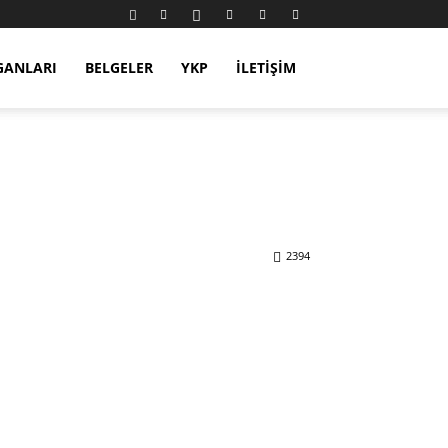
GANLARI
BELGELER
YKP
İLETIŞIM
2394