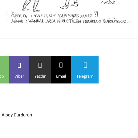
pp
Viber
Yazdır
Email
Telegram
– Alpay Durduran