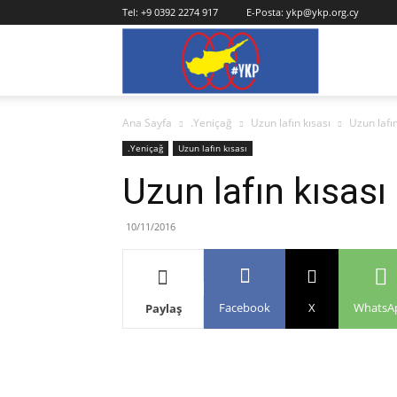
Tel:
+9 0392 2274 917
E-Posta:
ykp@ykp.org.cy
YKP
Ana Sayfa
.Yeniçağ
Uzun lafın kısası
Uzun lafı
.Yeniçağ
Uzun lafın kısası
Uzun lafın kısas
10/11/2016
Facebook
X
WhatsA
Paylaş