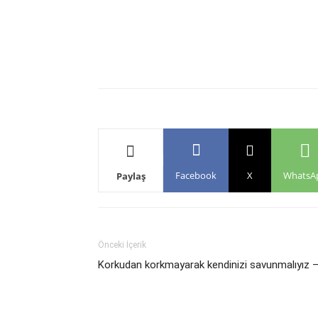
Facebook
X
WhatsA
Paylaş
Önceki İçerik
Korkudan korkmayarak kendinizi savunmalıyız 