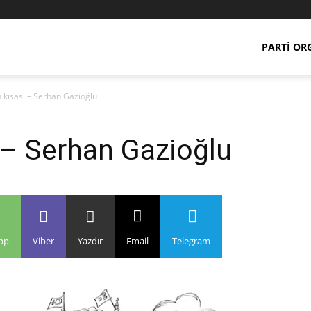
PARTI OR
n kısası – Serhan Gazioğlu
ı – Serhan Gazioğlu
pp
Viber
Yazdır
Email
Telegram