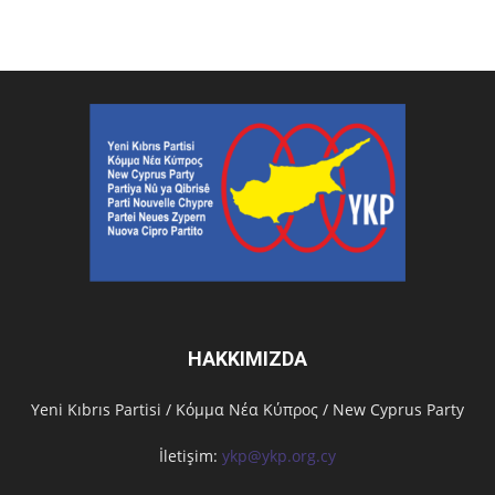
HAKKIMIZDA
Υeni Kıbrıs Partisi / Κόμμα Νέα Κύπρος / New Cyprus Party
İletişim:
ykp@ykp.org.cy