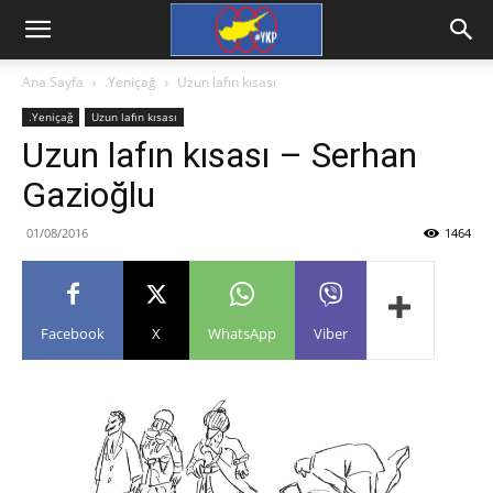
Ana Sayfa
.Yeniçağ
Uzun lafın kısası
.Yeniçağ
Uzun lafın kısası
Uzun lafın kısası – Serhan
Gazioğlu
01/08/2016
1464
Facebook
X
WhatsApp
Viber