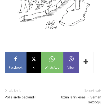
Facebook
X
WhatsApp
Viber
Önceki İçerik
Sonraki İçerik
Polis sivile bağlandı!
Uzun lafın kısası – Serhan
Gazioğlu